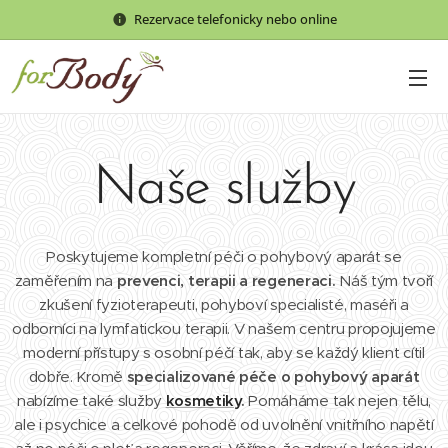
Rezervace telefonicky nebo online
Naše služby
Poskytujeme kompletní péči o pohybový aparát se
zaměřením na
prevenci, terapii a regeneraci.
Náš tým tvoří
zkušení fyzioterapeuti, pohyboví specialisté, maséři a
odborníci na lymfatickou terapii. V našem centru propojujeme
moderní přístupy s osobní péčí tak, aby se každý klient cítil
dobře. Kromě
specializované péče o pohybový aparát
nabízíme také služby
kosmetiky
.
Pomáháme tak nejen tělu,
ale i psychice a celkové pohodě od uvolnění vnitřního napětí