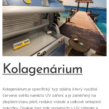
Kolagenárium
Kolagenárium je specifický typ solária, který využívá
červené světlo namísto UV záření, a je zaměřený na
zlepšení stavu pleti, redukci vrásek a celkové omlazení
pokožky. Opaluje bez rizik spojených s UV zářením a