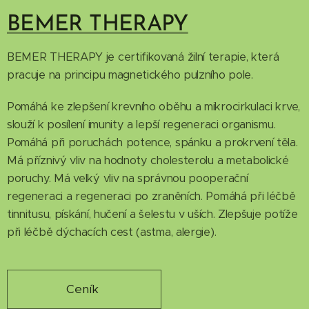
BEMER THERAPY
BEMER THERAPY je certifikovaná žilní terapie, která
pracuje na principu magnetického pulzního pole.
Pomáhá ke zlepšení krevního oběhu a mikrocirkulaci krve,
slouží k posílení imunity a lepší regeneraci organismu.
Pomáhá při poruchách potence, spánku a prokrvení těla.
Má příznivý vliv na hodnoty cholesterolu a metabolické
poruchy. Má velký vliv na správnou pooperační
regeneraci a regeneraci po zraněních. Pomáhá při léčbě
tinnitusu, pískání, hučení a šelestu v uších. Zlepšuje potíže
při léčbě dýchacích cest (astma, alergie).
Ceník