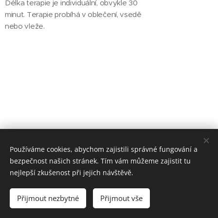
Délka terapie je individuální, obvykle 30
minut. Terapie probíhá v oblečení, vsedě
nebo vleže.
Používáme cookies, abychom zajistili správné fungování a
bezpečnost našich stránek. Tím vám můžeme zajistit tu
nejlepší zkušenost při jejich návštěvě.
© 2025 Centrum pohybu a zdraví, Sedláčkova 472/6, Písek, 397 01
Přijmout nezbytné
Přijmout vše
Ochrana osobních údajů
Cookies