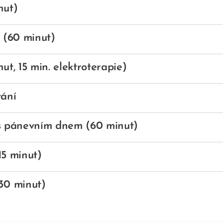
nut)
í (60 minut)
nut, 15 min. elektroterapie)
vání
 s pánevním dnem (60 minut)
15 minut)
(30 minut)