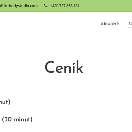
o@forbodystudio.com
+420 727 868 131
Aktuálně
S
Ceník
nut)
í (30 minut)