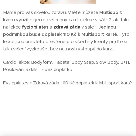
Máme pro vás skvělou zprávu. V létě můžete
Multisport
kartu
využít nejen na všechny cardio lekce v sále 2, ale také
na lekce
fyziopilates
a
zdravá záda
v sále 1.
J
edinou
podmínkou bude doplatek 110 Kč k Multisport kartě
. Tyto
lekce jsou přes léto otevřené pro všechny klienty, přijďte si
tak cvičení vyzkoušet bez nutnosti vstoupit do kurzu.
Cardio lekce: Bodyform, Tabata, Body Step, Slow Body, B+H,
Posilování a další - bez doplatku
Fyziopilates + Zdravá záda : 110 Kč doplatek k Multisport kartě