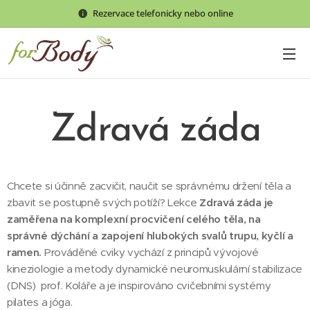
Rezervace telefonicky nebo online
Zdravá záda
Chcete si účinně zacvičit, naučit se správnému držení těla a
zbavit se postupně svých potíží? Lekce
Zdravá záda je
zaměřena na komplexní procvičení celého těla, na
správné dýchání a zapojení hlubokých svalů trupu, kyčlí a
ramen.
Prováděné cviky vychází z principů vývojové
kineziologie a metody dynamické neuromuskulární stabilizace
(DNS) prof. Koláře a je inspirováno cvičebními systémy
pilates a jóga.