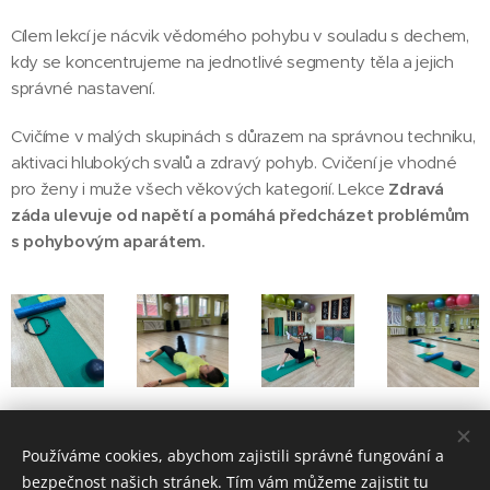
Cílem lekcí je nácvik vědomého pohybu v souladu s dechem,
kdy se koncentrujeme na jednotlivé segmenty těla a jejich
správné nastavení.
Cvičíme v malých skupinách s důrazem na správnou techniku,
aktivaci hlubokých svalů a zdravý pohyb. Cvičení je vhodné
pro ženy i muže všech věkových kategorií. Lekce
Zdravá
záda ulevuje od napětí a pomáhá předcházet problémům
s pohybovým aparátem.
Používáme cookies, abychom zajistili správné fungování a
bezpečnost našich stránek. Tím vám můžeme zajistit tu