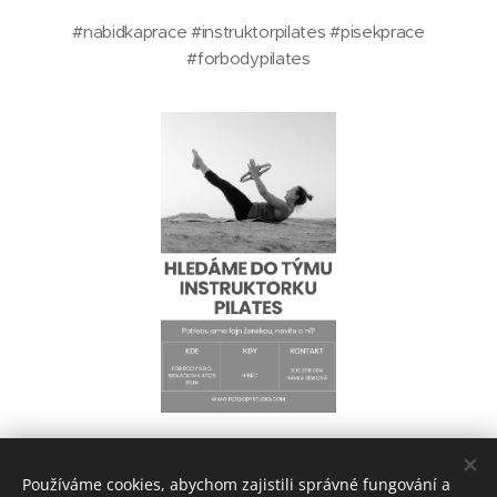
#nabidkaprace #instruktorpilates #pisekprace
#forbodypilates
Share
Používáme cookies, abychom zajistili správné fungování a