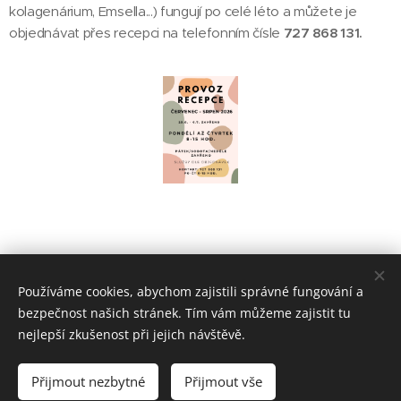
kolagenárium, Emsella...) fungují po celé léto a můžete je
objednávat přes recepci na telefonním čísle
727 868 131.
Share
Používáme cookies, abychom zajistili správné fungování a
bezpečnost našich stránek. Tím vám můžeme zajistit tu
nejlepší zkušenost při jejich návštěvě.
© 2025 Centrum pohybu a zdraví, Sedláčkova 472/6, Písek, 397 01
Přijmout nezbytné
Přijmout vše
Ochrana osobních údajů
Cookies