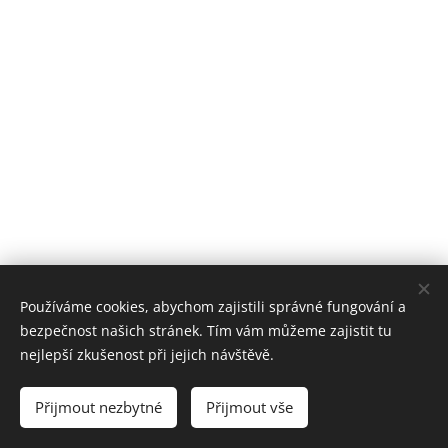
Používáme cookies, abychom zajistili správné fungování a
bezpečnost našich stránek. Tím vám můžeme zajistit tu
nejlepší zkušenost při jejich návštěvě.
© 2025 Centrum pohybu a zdraví, Sedláčkova 472/6, Písek, 397 01
Přijmout nezbytné
Přijmout vše
Ochrana osobních údajů
Cookies