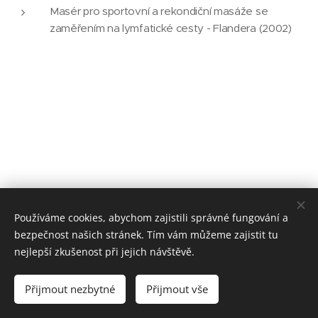
Masér pro sportovní a rekondiční masáže se
zaměřením na lymfatické cesty - Flandera (2002)
Používáme cookies, abychom zajistili správné fungování a
bezpečnost našich stránek. Tím vám můžeme zajistit tu
nejlepší zkušenost při jejich návštěvě.
© 2025 Centrum pohybu a zdraví, Sedláčkova 472/6, Písek, 397 01
Přijmout nezbytné
Přijmout vše
Ochrana osobních údajů
Cookies